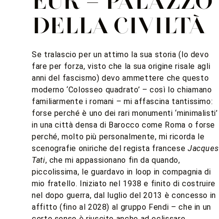
EUR – PALAZZO
FRANCIA
DELLA CIVILTÀ
Angoli di Parigi in Italia – progetto 2018
Se tralascio per un attimo la sua storia (lo devo
fare per forza, visto che la sua origine risale agli
anni del fascismo) devo ammettere che questo
moderno ‘Colosseo quadrato’ – così lo chiamano
familiarmente i romani – mi affascina tantissimo:
forse perché è uno dei rari monumenti ‘minimalisti’
in una città densa di Barocco come Roma o forse
perché, molto più personalmente, mi ricorda le
scenografie oniriche del regista francese
Jacques
Tati
, che mi appassionano fin da quando,
piccolissima, le guardavo in loop in compagnia di
mio fratello. Iniziato nel 1938 e finito di costruire
nel dopo guerra, dal luglio del 2013 è concesso in
affitto (fino al 2028) al gruppo Fendi – che in un
certo senso è riuscito anche ad eclissare