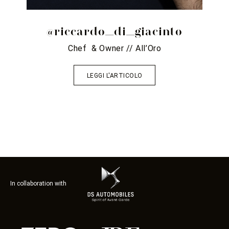
@riccardo_di_giacinto
rati
Chef & Owner // All’Oro
C
LEGGI L'ARTICOLO
In collaboration with