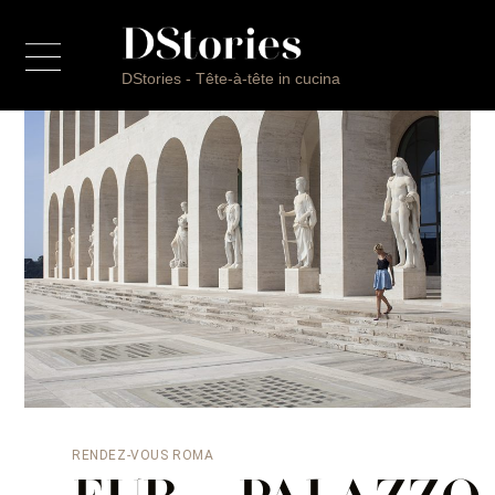
DStories - Tête-à-tête in cucina
Progetto
Filippo Saporito
Riccardo Di Giacinto
Tommaso Arrigoni
Marcello Trentini
Giulio Terrinoni
Daniel Canzian
CITTÀ
RENDEZ-VOUS
ROMA
CUCINA