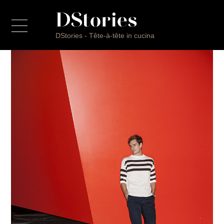
DStories - Tête-à-tête in cucina
Progetto
Filippo Saporito
Riccardo Di Giacinto
Tommaso Arrigoni
Marcello Trentini
Giulio Terrinoni
Daniel Canzian
CITTÀ
CUCINA